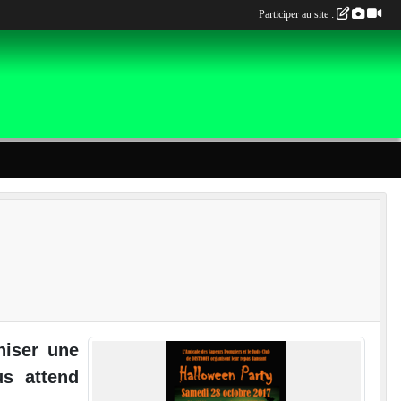
Participer au site :
niser une
us attend