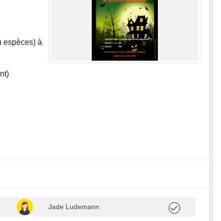
u espèces) à
nt)
Jade Ludemann