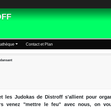
OFF
athèque
Contact et Plan
dansant
 les Judokas de Distroff s'allient pour orga
lors venez "mettre le feu" avec nous, on vo