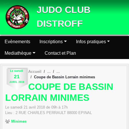
Panneau de gestion des cookies
JUDO CLUB
DISTROFF
Evènements
Inscriptions
Infos pratiques
Mediathèque
Contact et Plan
Le
samedi
Accueil
21
Coupe de Bassin Lorrain minimes
AVRIL
2018
COUPE DE BASSIN
LORRAIN MINIMES
Le
samedi
21
avril
2018
de 09h à 17h
Lieu :
2 RUE CHARLES PERRAULT
88000
EPINAL
Minimes