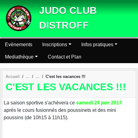
Panneau de gestion des cookies
JUDO CLUB
DISTROFF
Evènements
Inscriptions
Infos pratiques
Mediathèque
Contact et Plan
Accueil
C'est les vacances !!!
C'EST LES VACANCES !!!
La saison sportive s'achèvera ce
samedi 24 juin 2017
après le cours fusionnés des poussinets et des mini
poussins (de 10h15 à 11h15).