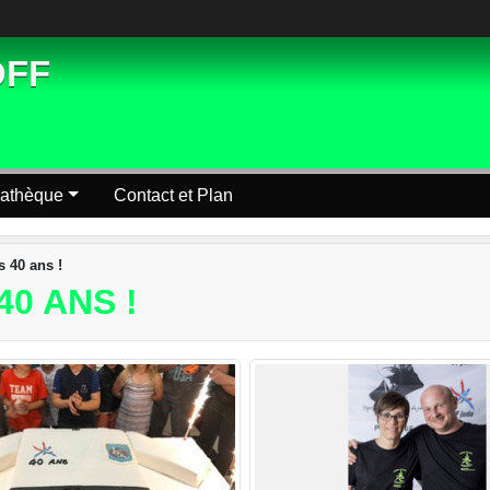
OFF
athèque
Contact et Plan
s 40 ans !
0 ANS !