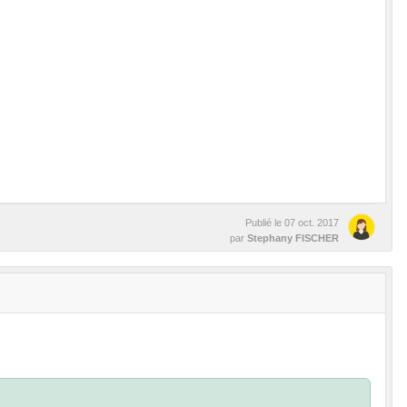
Publié le
07 oct. 2017
par
Stephany FISCHER