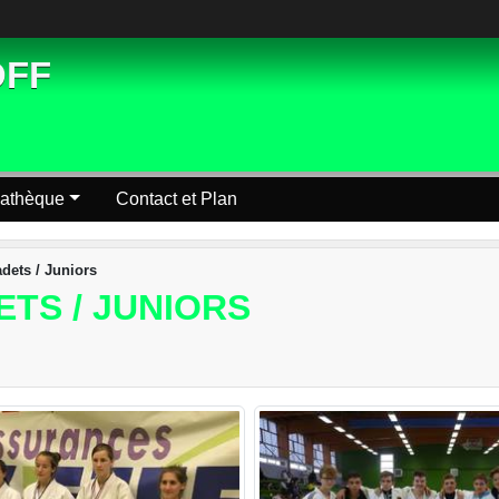
OFF
athèque
Contact et Plan
dets / Juniors
TS / JUNIORS